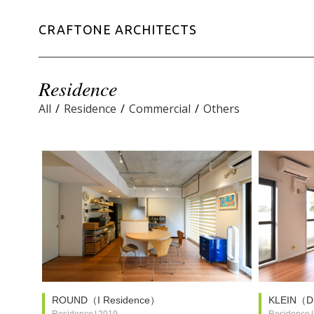
CRAFTONE ARCHITECTS
Residence
All
/
Residence
/
Commercial
/
Others
ROUND（I Residence）
KLEIN（D
Residence
|
2019
Residence
|