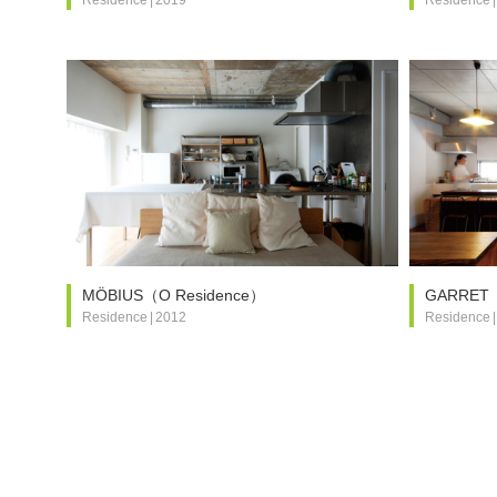
MÖBIUS（O Residence）
GARRET（
Residence
|
2012
Residence
|