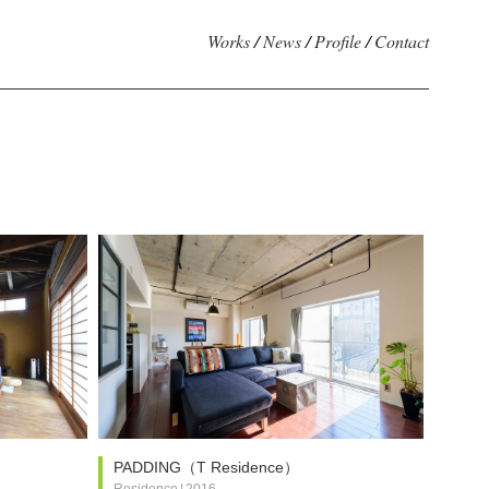
Works
/
News
/
Profile
/
Contact
PADDING（T Residence）
Residence
|
2016