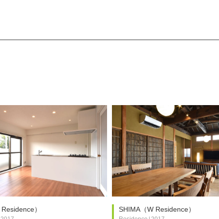
 Residence）
SHIMA（W Residence）
2017
Residence
|
2017