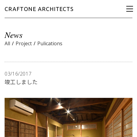
CRAFTONE ARCHITECTS
News
All
/
Project
/
Pulications
03/16/2017
竣工しました